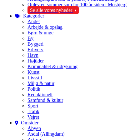
Oplev en sommer som for 100 år siden i Mosbjerg
Se alle vores nyheder
Kategorier
Andet
Arbejde & opslag
Børn & unge
By
Byggeri
Erhverv
Havn
Højtider
Kriminalitet & udrykning
Kunst
Livsstil
Miljø & natur
Politik
Redaktionelt
Samfund & kultur
Sport
Trafik
Vejret
Områder
Åbyen
Asdal (Allingdam)
Astrup