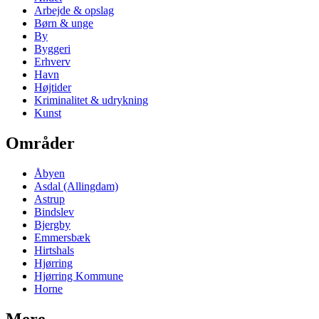
Arbejde & opslag
Børn & unge
By
Byggeri
Erhverv
Havn
Højtider
Kriminalitet & udrykning
Kunst
Områder
Åbyen
Asdal (Allingdam)
Astrup
Bindslev
Bjergby
Emmersbæk
Hirtshals
Hjørring
Hjørring Kommune
Horne
Mere