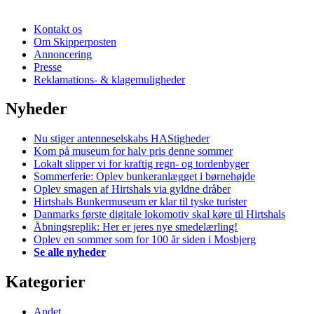
Kontakt os
Om Skipperposten
Annoncering
Presse
Reklamations- & klagemuligheder
Nyheder
Nu stiger antenneselskabs HAStigheder
Kom på museum for halv pris denne sommer
Lokalt slipper vi for kraftig regn- og tordenbyger
Sommerferie: Oplev bunkeranlægget i børnehøjde
Oplev smagen af Hirtshals via gyldne dråber
Hirtshals Bunkermuseum er klar til tyske turister
Danmarks første digitale lokomotiv skal køre til Hirtshals
Åbningsreplik: Her er jeres nye smedelærling!
Oplev en sommer som for 100 år siden i Mosbjerg
Se alle nyheder
Kategorier
Andet