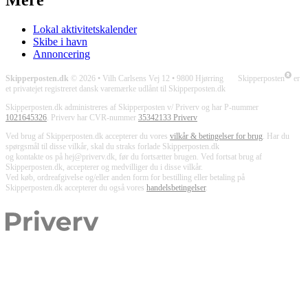
Lokal aktivitetskalender
Skibe i havn
Annoncering
Skipperposten.dk
© 2026 • Vilh Carlsens Vej 12 • 9800 Hjørring Skipperposten
er
et privatejet registreret dansk varemærke udlånt til Skipperposten.dk
Skipperposten.dk administreres af Skipperposten v/ Priverv og har P-nummer
1021645326
. Priverv har CVR-nummer
35342133 Priverv
Ved brug af Skipperposten.dk accepterer du vores
vilkår & betingelser for brug
. Har du
spørgsmål til disse vilkår, skal du straks forlade Skipperposten.dk
og kontakte os på hej@priverv.dk, før du fortsætter brugen. Ved fortsat brug af
Skipperposten.dk, accepterer og medvilliger du i disse vilkår.
Ved køb, ordreafgivelse og/eller anden form for bestilling eller betaling på
Skipperposten.dk accepterer du også vores
handelsbetingelser
.