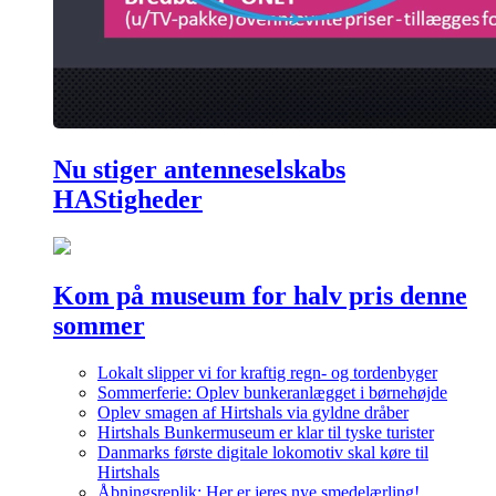
Nu stiger antenneselskabs
HAStigheder
Kom på museum for halv pris denne
sommer
Lokalt slipper vi for kraftig regn- og tordenbyger
Sommerferie: Oplev bunkeranlægget i børnehøjde
Oplev smagen af Hirtshals via gyldne dråber
Hirtshals Bunkermuseum er klar til tyske turister
Danmarks første digitale lokomotiv skal køre til
Hirtshals
Åbningsreplik: Her er jeres nye smedelærling!