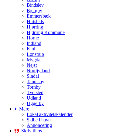
Bindslev
Bjergby
Emmersbæk
Hirtshals
Hjørring
Hjørring Kommune
Horne
Indland
Kjul
Lønstrup
Mygdal
Nejst
Nordjylland
Sindal
Tannisby
Tornby
Tversted
Udland
Uggerby
Mere
Lokal aktivitetskalender
Skibe i havn
Annoncering
Skriv til os