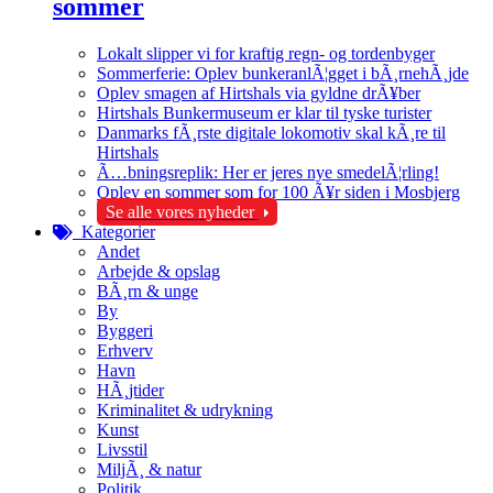
sommer
Lokalt slipper vi for kraftig regn- og tordenbyger
Sommerferie: Oplev bunkeranlÃ¦gget i bÃ¸rnehÃ¸jde
Oplev smagen af Hirtshals via gyldne drÃ¥ber
Hirtshals Bunkermuseum er klar til tyske turister
Danmarks fÃ¸rste digitale lokomotiv skal kÃ¸re til
Hirtshals
Ã…bningsreplik: Her er jeres nye smedelÃ¦rling!
Oplev en sommer som for 100 Ã¥r siden i Mosbjerg
Se alle vores nyheder
Kategorier
Andet
Arbejde & opslag
BÃ¸rn & unge
By
Byggeri
Erhverv
Havn
HÃ¸jtider
Kriminalitet & udrykning
Kunst
Livsstil
MiljÃ¸ & natur
Politik