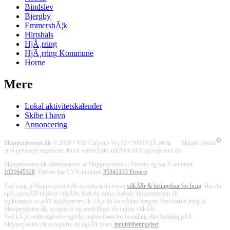
Bindslev
Bjergby
EmmersbÃ¦k
Hirtshals
HjÃ¸rring
HjÃ¸rring Kommune
Horne
Mere
Lokal aktivitetskalender
Skibe i havn
Annoncering
Skipperposten.dk
© 2026 • Vilh Carlsens Vej 12 • 9800 HjÃ¸rring Skipperposten
er et privatejet registreret dansk varemÃ¦rke udlÃ¥nt til Skipperposten.dk
Skipperposten.dk administreres af Skipperposten v/ Priverv og har P-nummer
1021645326
. Priverv har CVR-nummer
35342133 Priverv
Ved brug af Skipperposten.dk accepterer du vores
vilkÃ¥r & betingelser for brug
. Har du
spÃ¸rgsmÃ¥l til disse vilkÃ¥r, skal du straks forlade Skipperposten.dk
og kontakte os pÃ¥ hej@priverv.dk, fÃ¸r du fortsÃ¦tter brugen. Ved fortsat brug af
Skipperposten.dk, accepterer og medvilliger du i disse vilkÃ¥r.
Ved kÃ¸b, ordreafgivelse og/eller anden form for bestilling eller betaling pÃ¥
Skipperposten.dk accepterer du ogsÃ¥ vores
handelsbetingelser
.