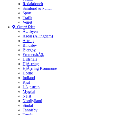
Redaktionelt
Samfund & kultur
Sport
Trafik
Vejret
OmrÃ¥der
Ã…byen
Asdal (Allingdam)
Astrup
Bindslev
Bjergby
EmmersbÃ¦k
Hirtshals
HjÃ¸rring
HjÃ¸rring Kommune
Horne
Indland
Kjul
LÃ¸nstrup
Mygdal
Nejst
Nordjylland
Sindal
Tannisby
Tornby