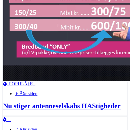
POPULÃ†R
6 Ã¥r siden
Nu stiger antenneselskabs HAStigheder
7 Ã¥r siden