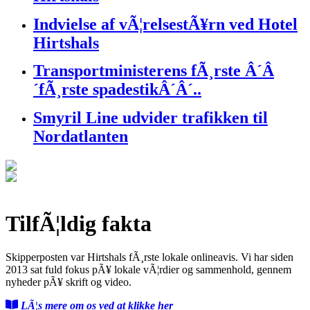
Indvielse af vÃ¦relsestÃ¥rn ved Hotel
Hirtshals
Transportministerens fÃ¸rste Â´Â
´fÃ¸rste spadestikÂ´Â´..
Smyril Line udvider trafikken til
Nordatlanten
TilfÃ¦ldig fakta
Skipperposten var Hirtshals fÃ¸rste lokale onlineavis. Vi har siden
2013 sat fuld fokus pÃ¥ lokale vÃ¦rdier og sammenhold, gennem
nyheder pÃ¥ skrift og video.
LÃ¦s mere om os ved at klikke her