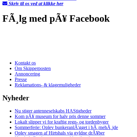
Skriv til os ved at klikke her
FÃ¸lg med pÃ¥ Facebook
Kontakt os
Om Skipperposten
Annoncering
Presse
Reklamations- & klagemuligheder
Nyheder
Nu stiger antenneselskabs HAStigheder
Kom pÃ¥ museum for halv pris denne sommer
Lokalt slipper vi for kraftig regn- og tordenbyger
Sommerferie: Oplev bunkeranlÃ¦gget i bÃ¸rnehÃ¸jde
Oplev smagen af Hirtshals via gyldne drÃ¥ber