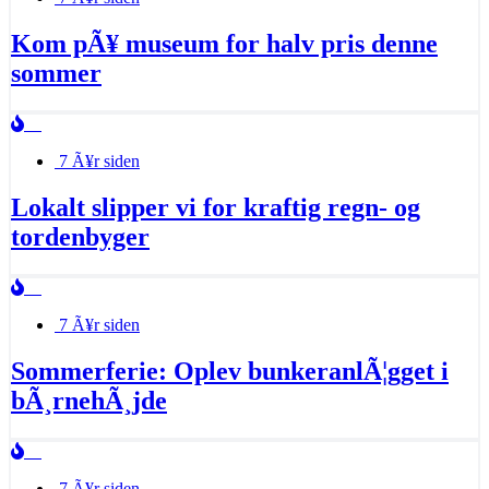
Kom pÃ¥ museum for halv pris denne
sommer
7 Ã¥r siden
Lokalt slipper vi for kraftig regn- og
tordenbyger
7 Ã¥r siden
Sommerferie: Oplev bunkeranlÃ¦gget i
bÃ¸rnehÃ¸jde
7 Ã¥r siden