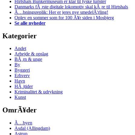
Hirtshals Bunkermuseum er klar til tyske turister
Danmarks fÃ¸rste digitale lokomotiv skal kÃ¸re til Hirtshals
Ã…bningsreplik: Her er jeres nye smedelÃ¦rling!
Oplev en sommer som for 100 Ã¥r siden i Mosbjerg
Se alle nyheder
Kategorier
Andet
Arbejde & opslag
BÃ¸rn & unge
By
Byggeri
Erhverv
Havn
HÃ¸jtider
Kriminalitet & udrykning
Kunst
OmrÃ¥der
Ã…byen
Asdal (Allingdam)
Astrup