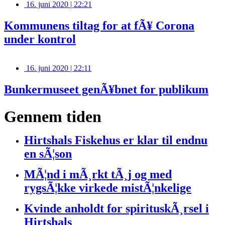
16. juni 2020 | 22:21
Kommunens tiltag for at fÃ¥ Corona
under kontrol
16. juni 2020 | 22:11
Bunkermuseet genÃ¥bnet for publikum
Gennem tiden
Hirtshals Fiskehus er klar til endnu
en sÃ¦son
MÃ¦nd i mÃ¸rkt tÃ¸j og med
rygsÃ¦kke virkede mistÃ¦nkelige
Kvinde anholdt for spirituskÃ¸rsel i
Hirtshals