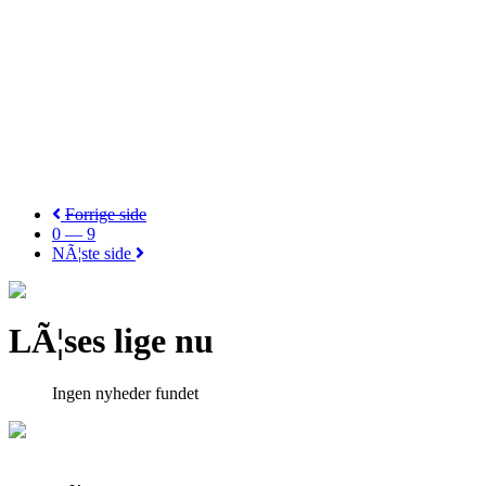
Forrige side
0 — 9
NÃ¦ste side
LÃ¦ses lige nu
Ingen nyheder fundet