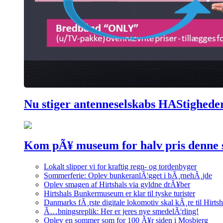
Nu stiger antenneselskabs HAStighede
Kom pÃ¥ museum for halv pris denne
Lokalt slipper vi for kraftig regn- og tordenbyger
Sommerferie: Oplev bunkeranlÃ¦gget i bÃ¸rnehÃ¸jde
Oplev smagen af Hirtshals via gyldne drÃ¥ber
Hirtshals Bunkermuseum er klar til tyske turister
Danmarks fÃ¸rste digitale lokomotiv skal kÃ¸re til Hirtsh
Ã…bningsreplik: Her er jeres nye smedelÃ¦rling!
Oplev en sommer som for 100 Ã¥r siden i Mosbjerg