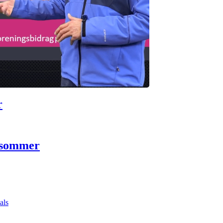
r
 sommer
als