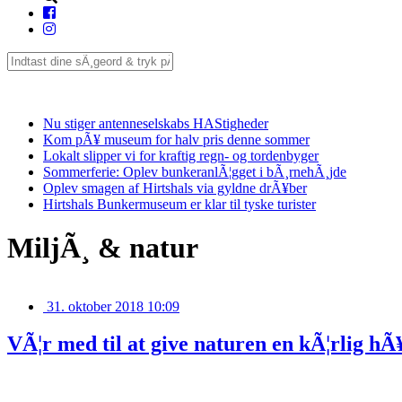
Seneste
Nu stiger antenneselskabs HAStigheder
Kom pÃ¥ museum for halv pris denne sommer
Lokalt slipper vi for kraftig regn- og tordenbyger
Sommerferie: Oplev bunkeranlÃ¦gget i bÃ¸rnehÃ¸jde
Oplev smagen af Hirtshals via gyldne drÃ¥ber
Hirtshals Bunkermuseum er klar til tyske turister
MiljÃ¸ & natur
31. oktober 2018 10:09
VÃ¦r med til at give naturen en kÃ¦rlig hÃ