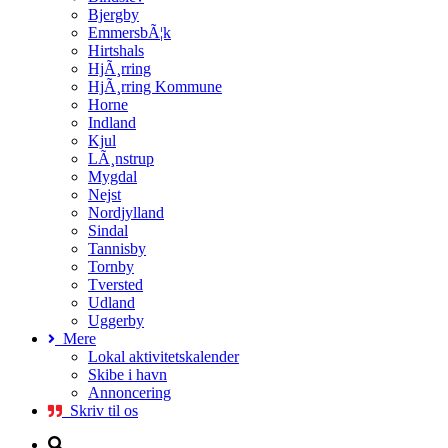
Bjergby
EmmersbÃ¦k
Hirtshals
HjÃ¸rring
HjÃ¸rring Kommune
Horne
Indland
Kjul
LÃ¸nstrup
Mygdal
Nejst
Nordjylland
Sindal
Tannisby
Tornby
Tversted
Udland
Uggerby
Mere
Lokal aktivitetskalender
Skibe i havn
Annoncering
Skriv til os