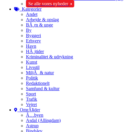
Se alle vores nyheder
Kategorier
Andet
Arbejde & opslag
BÃ¸rn & unge
By
Byggeri
Erhverv
Havn
HÃ¸jtider
Kriminalitet & udrykning
Kunst
Livsstil
MiljÃ¸ & natur
Politik
Redaktionelt
Samfund & kultur
Sport
Trafik
Vejret
OmrÃ¥der
Ã…byen
Asdal (Allingdam)
Astrup
Bindslev