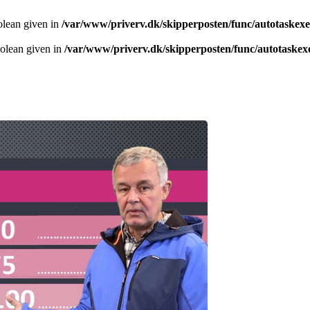
olean given in
/var/www/priverv.dk/skipperposten/func/autotaskex
oolean given in
/var/www/priverv.dk/skipperposten/func/autotaskex