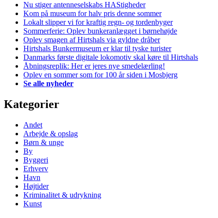
Nu stiger antenneselskabs HAStigheder
Kom på museum for halv pris denne sommer
Lokalt slipper vi for kraftig regn- og tordenbyger
Sommerferie: Oplev bunkeranlægget i børnehøjde
Oplev smagen af Hirtshals via gyldne dråber
Hirtshals Bunkermuseum er klar til tyske turister
Danmarks første digitale lokomotiv skal køre til Hirtshals
Åbningsreplik: Her er jeres nye smedelærling!
Oplev en sommer som for 100 år siden i Mosbjerg
Se alle nyheder
Kategorier
Andet
Arbejde & opslag
Børn & unge
By
Byggeri
Erhverv
Havn
Højtider
Kriminalitet & udrykning
Kunst