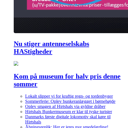
Nu stiger antenneselskabs
HAStigheder
Kom på museum for halv pris denne
sommer
Lokalt slipper vi for kraftig regn- og tordenbyger
Sommerferie: Oplev bunkeranlægget i børnehøjde
Oplev smagen af Hirtshals via gyldne dråber
Hirtshals Bunkermuseum er klar til tyske turister
Danmarks første digitale lokomotiv skal køre til
Hirtshals
Åbningsreplik: Her er jeres nye smedelærling!