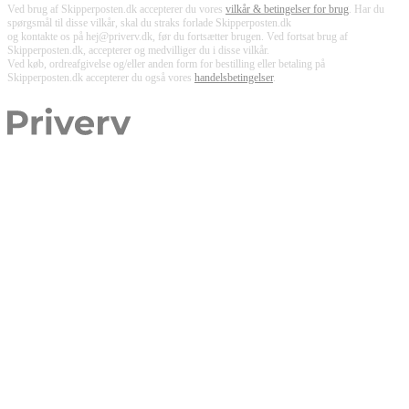
Ved brug af Skipperposten.dk accepterer du vores
vilkår & betingelser for brug
. Har du
spørgsmål til disse vilkår, skal du straks forlade Skipperposten.dk
og kontakte os på hej@priverv.dk, før du fortsætter brugen. Ved fortsat brug af
Skipperposten.dk, accepterer og medvilliger du i disse vilkår.
Ved køb, ordreafgivelse og/eller anden form for bestilling eller betaling på
Skipperposten.dk accepterer du også vores
handelsbetingelser
.