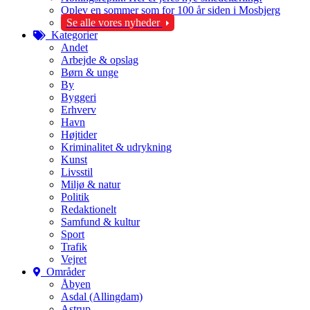
Oplev en sommer som for 100 år siden i Mosbjerg
Se alle vores nyheder
Kategorier
Andet
Arbejde & opslag
Børn & unge
By
Byggeri
Erhverv
Havn
Højtider
Kriminalitet & udrykning
Kunst
Livsstil
Miljø & natur
Politik
Redaktionelt
Samfund & kultur
Sport
Trafik
Vejret
Områder
Åbyen
Asdal (Allingdam)
Astrup