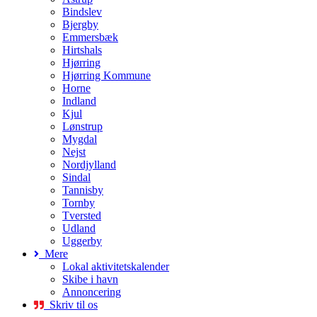
Bindslev
Bjergby
Emmersbæk
Hirtshals
Hjørring
Hjørring Kommune
Horne
Indland
Kjul
Lønstrup
Mygdal
Nejst
Nordjylland
Sindal
Tannisby
Tornby
Tversted
Udland
Uggerby
Mere
Lokal aktivitetskalender
Skibe i havn
Annoncering
Skriv til os