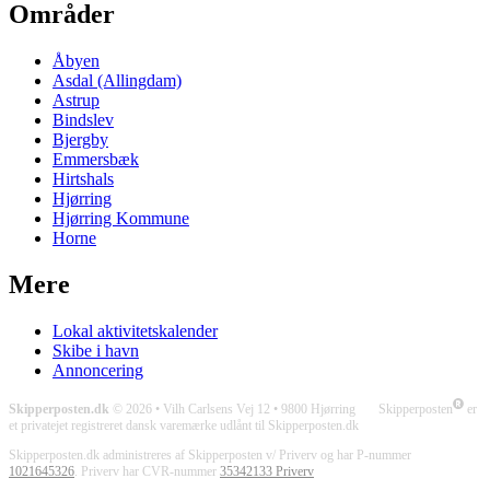
Områder
Åbyen
Asdal (Allingdam)
Astrup
Bindslev
Bjergby
Emmersbæk
Hirtshals
Hjørring
Hjørring Kommune
Horne
Mere
Lokal aktivitetskalender
Skibe i havn
Annoncering
Skipperposten.dk
© 2026 • Vilh Carlsens Vej 12 • 9800 Hjørring Skipperposten
er
et privatejet registreret dansk varemærke udlånt til Skipperposten.dk
Skipperposten.dk administreres af Skipperposten v/ Priverv og har P-nummer
1021645326
. Priverv har CVR-nummer
35342133 Priverv