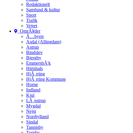
Redaktionelt
Samfund & kultur
Sport
Trafik
Vejret
OmrÃ¥der
Ã…byen
Asdal (Allingdam)
Astrup
Bindslev
Bjergby
EmmersbÃ¦k
Hirtshals
HjÃ¸rring
HjÃ¸rring Kommune
Horne
Indland
Kjul
LÃ¸nstrup
Mygdal
Nejst
Nordjylland
Sindal
Tannisby
Tornby