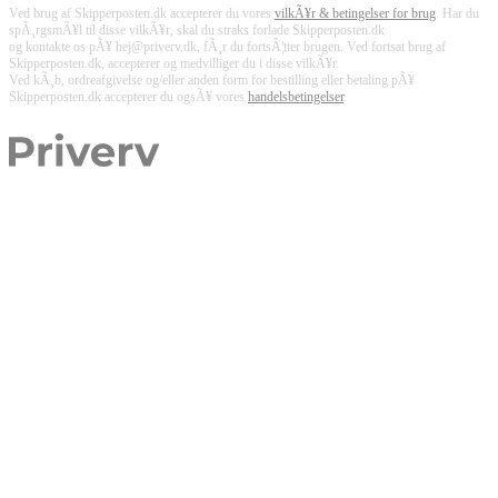
Ved brug af Skipperposten.dk accepterer du vores
vilkÃ¥r & betingelser for brug
. Har du
spÃ¸rgsmÃ¥l til disse vilkÃ¥r, skal du straks forlade Skipperposten.dk
og kontakte os pÃ¥ hej@priverv.dk, fÃ¸r du fortsÃ¦tter brugen. Ved fortsat brug af
Skipperposten.dk, accepterer og medvilliger du i disse vilkÃ¥r.
Ved kÃ¸b, ordreafgivelse og/eller anden form for bestilling eller betaling pÃ¥
Skipperposten.dk accepterer du ogsÃ¥ vores
handelsbetingelser
.