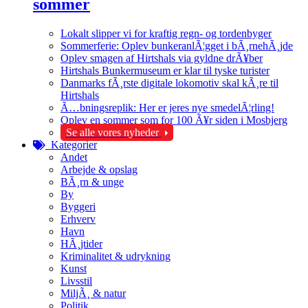
sommer
Lokalt slipper vi for kraftig regn- og tordenbyger
Sommerferie: Oplev bunkeranlÃ¦gget i bÃ¸rnehÃ¸jde
Oplev smagen af Hirtshals via gyldne drÃ¥ber
Hirtshals Bunkermuseum er klar til tyske turister
Danmarks fÃ¸rste digitale lokomotiv skal kÃ¸re til
Hirtshals
Ã…bningsreplik: Her er jeres nye smedelÃ¦rling!
Oplev en sommer som for 100 Ã¥r siden i Mosbjerg
Se alle vores nyheder
Kategorier
Andet
Arbejde & opslag
BÃ¸rn & unge
By
Byggeri
Erhverv
Havn
HÃ¸jtider
Kriminalitet & udrykning
Kunst
Livsstil
MiljÃ¸ & natur
Politik