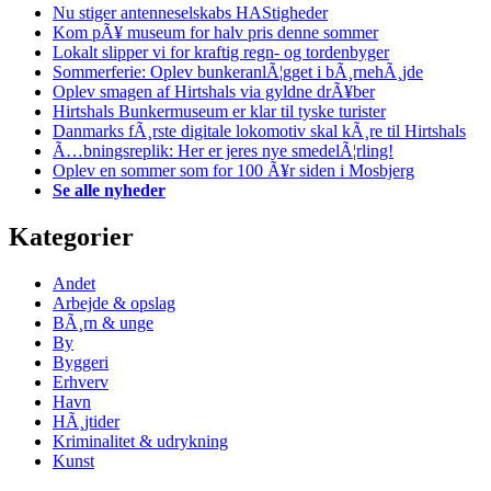
Nu stiger antenneselskabs HAStigheder
Kom pÃ¥ museum for halv pris denne sommer
Lokalt slipper vi for kraftig regn- og tordenbyger
Sommerferie: Oplev bunkeranlÃ¦gget i bÃ¸rnehÃ¸jde
Oplev smagen af Hirtshals via gyldne drÃ¥ber
Hirtshals Bunkermuseum er klar til tyske turister
Danmarks fÃ¸rste digitale lokomotiv skal kÃ¸re til Hirtshals
Ã…bningsreplik: Her er jeres nye smedelÃ¦rling!
Oplev en sommer som for 100 Ã¥r siden i Mosbjerg
Se alle nyheder
Kategorier
Andet
Arbejde & opslag
BÃ¸rn & unge
By
Byggeri
Erhverv
Havn
HÃ¸jtider
Kriminalitet & udrykning
Kunst