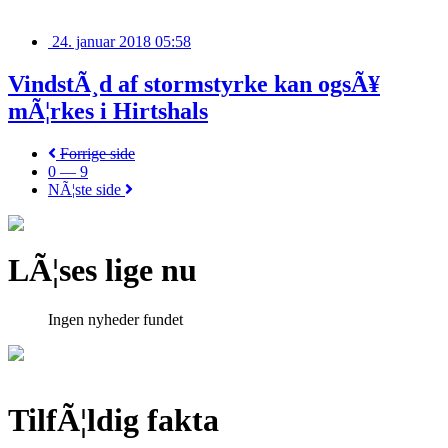
24. januar 2018 05:58
VindstÃ¸d af stormstyrke kan ogsÃ¥
mÃ¦rkes i Hirtshals
Forrige side
0 — 9
NÃ¦ste side
LÃ¦ses lige nu
Ingen nyheder fundet
TilfÃ¦ldig fakta