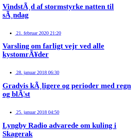
VindstÃ¸d af stormstyrke natten til
sÃ¸ndag
21. februar 2020 21:20
Varsling om farligt vejr ved alle
kystomrÃ¥der
28. januar 2018 06:30
Gradvis kÃ¸ligere og perioder med regn
og blÃ¦st
25. januar 2018 04:50
Lyngby Radio advarede om kuling i
Skagerak