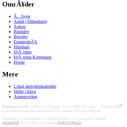
OmrÃ¥der
Ã…byen
Asdal (Allingdam)
Astrup
Bindslev
Bjergby
EmmersbÃ¦k
Hirtshals
HjÃ¸rring
HjÃ¸rring Kommune
Horne
Mere
Lokal aktivitetskalender
Skibe i havn
Annoncering
Skipperposten.dk
© 2026 • Vilh Carlsens Vej 12 • 9800 HjÃ¸rring Skipperposten
er et privatejet registreret dansk varemÃ¦rke udlÃ¥nt til Skipperposten.dk
Skipperposten.dk administreres af Skipperposten v/ Priverv og har P-nummer
1021645326
. Priverv har CVR-nummer
35342133 Priverv