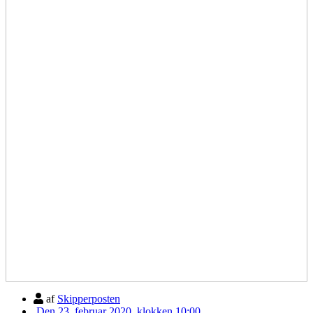
af
Skipperposten
Den 23. februar 2020, klokken 10:00