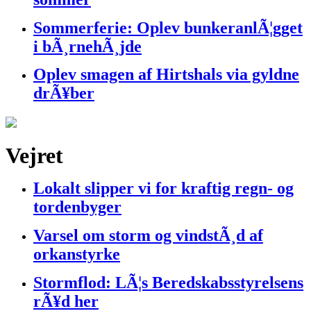
Sommerferie: Oplev bunkeranlÃ¦gget
i bÃ¸rnehÃ¸jde
Oplev smagen af Hirtshals via gyldne
drÃ¥ber
Vejret
Lokalt slipper vi for kraftig regn- og
tordenbyger
Varsel om storm og vindstÃ¸d af
orkanstyrke
Stormflod: LÃ¦s Beredskabsstyrelsens
rÃ¥d her