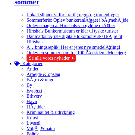
sommer
Lokalt slipper vi for kraftig regn- og tordenbyger
Sommerferie: Oplev bunkeranlÃ¦gget i bÃ¸rnehÃ¸jde
Oplev smagen af Hirtshals via gyldne drÃ¥ber
Hirtshals Bunkermuseum er klar til tyske turister
Danmarks fÃ¸rste digitale lokomotiv skal kÃ¸re til
Hirtshals
Ã…bningsreplik: Her er jeres nye smedelÃ¦rling!
Oplev en sommer som for 100 Ã¥r siden i Mosbjerg
Se alle vores nyheder
Kategorier
Andet
Arbejde & opslag
BÃ¸rn & unge
By
Byggeri
Erhverv
Havn
HÃ¸jtider
Kriminalitet & udrykning
Kunst
Livsstil
MiljÃ¸ & natur
Politik