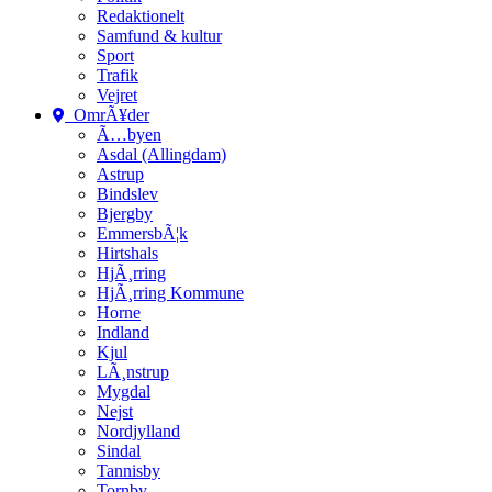
Redaktionelt
Samfund & kultur
Sport
Trafik
Vejret
OmrÃ¥der
Ã…byen
Asdal (Allingdam)
Astrup
Bindslev
Bjergby
EmmersbÃ¦k
Hirtshals
HjÃ¸rring
HjÃ¸rring Kommune
Horne
Indland
Kjul
LÃ¸nstrup
Mygdal
Nejst
Nordjylland
Sindal
Tannisby
Tornby