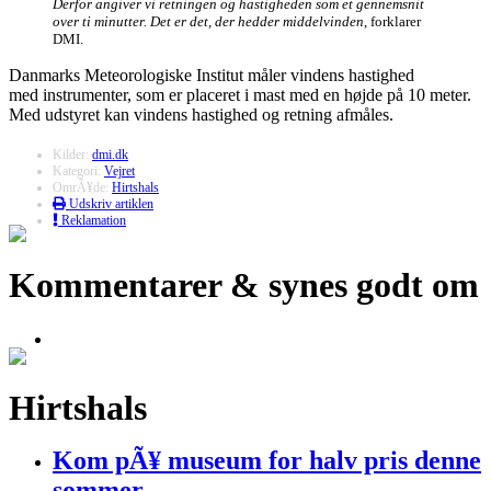
Derfor angiver vi retningen og hastigheden som et gennemsnit
over ti minutter. Det er det, der hedder middelvinden
, forklarer
DMI.
Danmarks Meteorologiske Institut måler vindens hastighed
med instrumenter, som er placeret i mast med en højde på 10 meter.
Med udstyret kan vindens hastighed og retning afmåles.
Kilder:
dmi.dk
Kategori:
Vejret
OmrÃ¥de:
Hirtshals
Udskriv artiklen
Reklamation
Kommentarer & synes godt om
Hirtshals
Kom pÃ¥ museum for halv pris denne
sommer