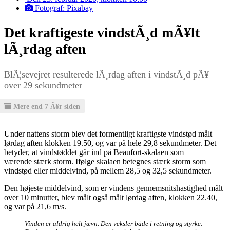
Fotograf: Pixabay
Det kraftigeste vindstÃ¸d mÃ¥lt
lÃ¸rdag aften
BlÃ¦sevejret resulterede lÃ¸rdag aften i vindstÃ¸d pÃ¥
over 29 sekundmeter
Mere end 7 Ã¥r siden
Under nattens storm blev det formentligt kraftigste vindstød målt
lørdag aften klokken 19.50, og var på hele 29,8 sekundmeter. Det
betyder, at vindstøddet går ind på Beaufort-skalaen som
værende stærk storm. Ifølge skalaen betegnes stærk storm som
vindstød eller middelvind, på mellem 28,5 og 32,5 sekundmeter.
Den højeste middelvind, som er vindens gennemsnitshastighed målt
over 10 minutter, blev målt også målt lørdag aften, klokken 22.40,
og var på 21,6 m/s.
Vinden er aldrig helt jævn. Den veksler både i retning og styrke.