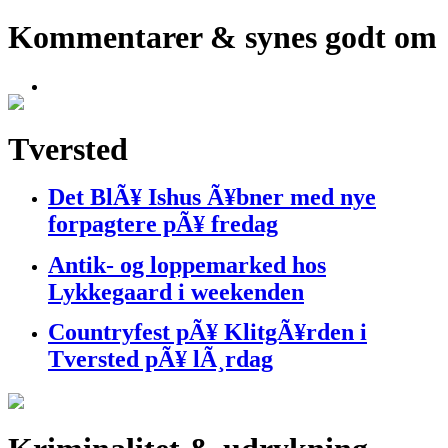
Kommentarer & synes godt om
Tversted
Det BlÃ¥ Ishus Ã¥bner med nye
forpagtere pÃ¥ fredag
Antik- og loppemarked hos
Lykkegaard i weekenden
Countryfest pÃ¥ KlitgÃ¥rden i
Tversted pÃ¥ lÃ¸rdag