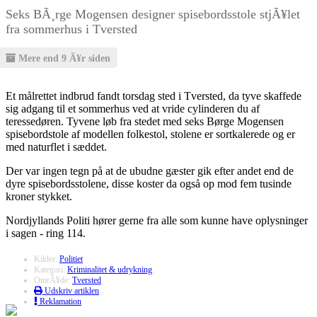
Seks BÃ¸rge Mogensen designer spisebordsstole stjÃ¥let
fra sommerhus i Tversted
Mere end 9 Ã¥r siden
Et målrettet indbrud fandt torsdag sted i Tversted, da tyve skaffede
sig adgang til et sommerhus ved at vride cylinderen du af
teressedøren. Tyvene løb fra stedet med seks Børge Mogensen
spisebordstole af modellen folkestol, stolene er sortkalerede og er
med naturflet i sæddet.
Der var ingen tegn på at de ubudne gæster gik efter andet end de
dyre spisebordsstolene, disse koster da også op mod fem tusinde
kroner stykket.
Nordjyllands Politi hører gerne fra alle som kunne have oplysninger
i sagen - ring 114.
Kilder:
Politiet
Kategori:
Kriminalitet & udrykning
OmrÃ¥de:
Tversted
Udskriv artiklen
Reklamation