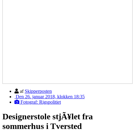
af
Skipperposten
Den 26. januar 2018, klokken 18:35
Fotograf: Rigspolitiet
Designerstole stjÃ¥let fra
sommerhus i Tversted