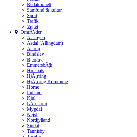
Redaktionelt
Samfund & kultur
Sport
Trafik
Vejret
OmrÃ¥der
Ã…byen
Asdal (Allingdam)
Astrup
Bindslev
Bjergby
EmmersbÃ¦k
Hirtshals
HjÃ¸rring
HjÃ¸rring Kommune
Horne
Indland
Kjul
LÃ¸nstrup
Mygdal
Nejst
Nordjylland
Sindal
Tannisby
Tornby