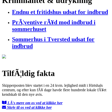
Kriminalitet & udrykning
Endnu et fritidshus udsat for indbrud
PrÃ¦ventive rÃ¥d mod indbrud i
sommerhuset
Sommerhus i Tversted udsat for
indbrud
TilfÃ¦ldig fakta
Skipperposten blev startet i en 24 kvm. lejlighed midt i Hirtshals
centrum, og efter kun fÃ¥ dage havde flere hundrede lokale fÃ¥et
kendskab til den nye avis.
LÃ¦s mere om os ved at klikke her
Skriv til os ved at klikke her