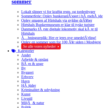
sommer
Lokalt slipper vi for kraftig regn- og tordenbyger
Sommerferie: Oplev bunkeranlÃ¦gget i bÃ¸rnehÃ¸jde
Oplev smagen af Hirtshals via gyldne drÃ¥ber
Hirtshals Bunkermuseum er klar til tyske turister
Danmarks fÃ¸rste digitale lokomotiv skal kÃ¸re til
Hirtshals
Ã…bningsreplik: Her er jeres nye smedelÃ¦rling!
Oplev en sommer som for 100 Ã¥r siden i Mosbjerg
Se alle vores nyheder
Kategorier
Andet
Arbejde & opslag
BÃ¸rn & unge
By
Byggeri
Erhverv
Havn
HÃ¸jtider
Kriminalitet & udrykning
Kunst
Livsstil
MiljÃ¸ & natur
Politik