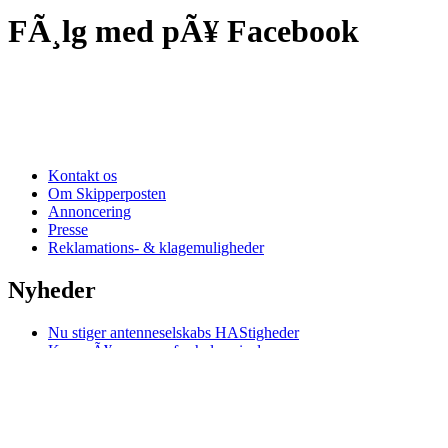
FÃ¸lg med pÃ¥ Facebook
Kontakt os
Om Skipperposten
Annoncering
Presse
Reklamations- & klagemuligheder
Nyheder
Nu stiger antenneselskabs HAStigheder
Kom pÃ¥ museum for halv pris denne sommer
Lokalt slipper vi for kraftig regn- og tordenbyger
Sommerferie: Oplev bunkeranlÃ¦gget i bÃ¸rnehÃ¸jde
Oplev smagen af Hirtshals via gyldne drÃ¥ber
Hirtshals Bunkermuseum er klar til tyske turister
Danmarks fÃ¸rste digitale lokomotiv skal kÃ¸re til Hirtshals