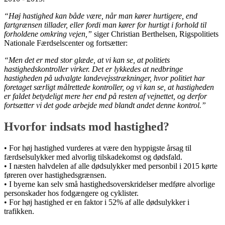
Høj hastighed kan både være, når man kører hurtigere, end
fartgrænsen tillader, eller fordi man kører for hurtigt i forhold til
forholdene omkring vejen,
siger Christian Berthelsen, Rigspolitiets
Nationale Færdselscenter og fortsætter:
Men det er med stor glæde, at vi kan se, at politiets
hastighedskontroller virker. Det er lykkedes at nedbringe
hastigheden på udvalgte landevejsstrækninger, hvor politiet har
foretaget særligt målrettede kontroller, og vi kan se, at hastigheden
er faldet betydeligt mere her end på resten af vejnettet, og derfor
fortsætter vi det gode arbejde med blandt andet denne kontrol.
Hvorfor indsats mod hastighed?
• For høj hastighed vurderes at være den hyppigste årsag til
færdselsulykker med alvorlig tilskadekomst og dødsfald.
• I næsten halvdelen af alle dødsulykker med personbil i 2015 kørte
føreren over hastighedsgrænsen.
• I byerne kan selv små hastighedsoverskridelser medføre alvorlige
personskader hos fodgængere og cyklister.
• For høj hastighed er en faktor i 52% af alle dødsulykker i
trafikken.