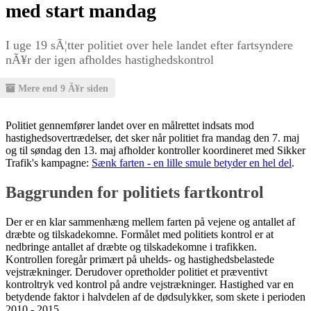
med start mandag
I uge 19 sÃ¦tter politiet over hele landet efter fartsyndere
nÃ¥r der igen afholdes hastighedskontrol
Mere end 9 Ã¥r siden
Politiet gennemfører landet over en målrettet indsats mod
hastighedsovertrædelser, det sker når politiet fra mandag den 7. maj
og til søndag den 13. maj afholder kontroller koordineret med Sikker
Trafik's kampagne:
Sænk farten - en lille smule betyder en hel del
.
Baggrunden for politiets fartkontrol
Der er en klar sammenhæng mellem farten på vejene og antallet af
dræbte og tilskadekomne. Formålet med politiets kontrol er at
nedbringe antallet af dræbte og tilskadekomne i trafikken.
Kontrollen foregår primært på uhelds- og hastighedsbelastede
vejstrækninger. Derudover opretholder politiet et præventivt
kontroltryk ved kontrol på andre vejstrækninger. Hastighed var en
betydende faktor i halvdelen af de dødsulykker, som skete i perioden
2010 - 2015.