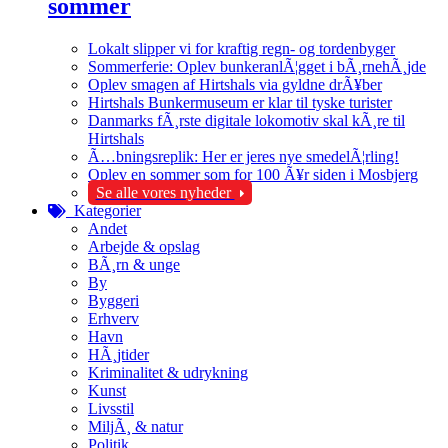
sommer
Lokalt slipper vi for kraftig regn- og tordenbyger
Sommerferie: Oplev bunkeranlÃ¦gget i bÃ¸rnehÃ¸jde
Oplev smagen af Hirtshals via gyldne drÃ¥ber
Hirtshals Bunkermuseum er klar til tyske turister
Danmarks fÃ¸rste digitale lokomotiv skal kÃ¸re til
Hirtshals
Ã…bningsreplik: Her er jeres nye smedelÃ¦rling!
Oplev en sommer som for 100 Ã¥r siden i Mosbjerg
Se alle vores nyheder
Kategorier
Andet
Arbejde & opslag
BÃ¸rn & unge
By
Byggeri
Erhverv
Havn
HÃ¸jtider
Kriminalitet & udrykning
Kunst
Livsstil
MiljÃ¸ & natur
Politik