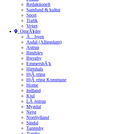
Redaktionelt
Samfund & kultur
Sport
Trafik
Vejret
OmrÃ¥der
Ã…byen
Asdal (Allingdam)
Astrup
Bindslev
Bjergby
EmmersbÃ¦k
Hirtshals
HjÃ¸rring
HjÃ¸rring Kommune
Horne
Indland
Kjul
LÃ¸nstrup
Mygdal
Nejst
Nordjylland
Sindal
Tannisby
Tornby