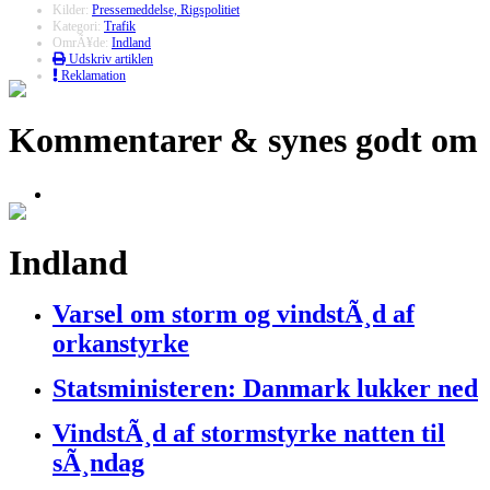
Kilder:
Pressemeddelse, Rigspolitiet
Kategori:
Trafik
OmrÃ¥de:
Indland
Udskriv artiklen
Reklamation
Kommentarer & synes godt om
Indland
Varsel om storm og vindstÃ¸d af
orkanstyrke
Statsministeren: Danmark lukker ned
VindstÃ¸d af stormstyrke natten til
sÃ¸ndag