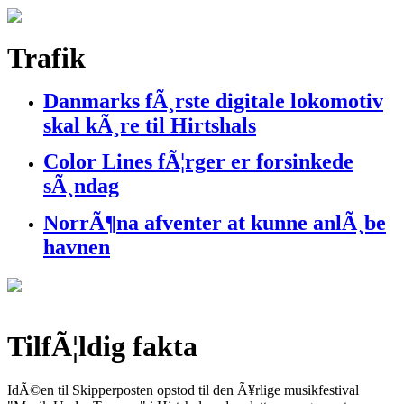
Trafik
Danmarks fÃ¸rste digitale lokomotiv
skal kÃ¸re til Hirtshals
Color Lines fÃ¦rger er forsinkede
sÃ¸ndag
NorrÃ¶na afventer at kunne anlÃ¸be
havnen
TilfÃ¦ldig fakta
IdÃ©en til Skipperposten opstod til den Ã¥rlige musikfestival