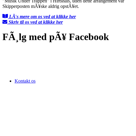
"Musik Under Trappen" i Hirtshals, uden dette arrangement var
Skipperposten mÃ¥ske aldrig opstÃ¥et.
LÃ¦s mere om os ved at klikke her
Skriv til os ved at klikke her
FÃ¸lg med pÃ¥ Facebook
Kontakt os
Om Skipperposten
Annoncering
Presse
Reklamations- & klagemuligheder
Nyheder
Nu stiger antenneselskabs HAStigheder
Kom pÃ¥ museum for halv pris denne sommer