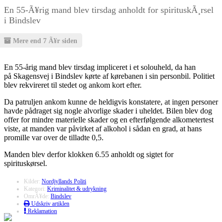
En 55-Ã¥rig mand blev tirsdag anholdt for spirituskÃ¸rsel
i Bindslev
Mere end 7 Ã¥r siden
En 55-årig mand blev tirsdag impliceret i et solouheld, da han
på Skagensvej i Bindslev kørte af kørebanen i sin personbil. Politiet
blev rekvireret til stedet og ankom kort efter.
Da patruljen ankom kunne de heldigvis konstatere, at ingen personer
havde pådraget sig nogle alvorlige skader i uheldet. Bilen blev dog
offer for mindre materielle skader og en efterfølgende alkometertest
viste, at manden var påvirket af alkohol i sådan en grad, at hans
promille var over de tilladte 0,5.
Manden blev derfor klokken 6.55 anholdt og sigtet for
spirituskørsel.
Kilder:
Nordjyllands Politi
Kategori:
Kriminalitet & udrykning
OmrÃ¥de:
Bindslev
Udskriv artiklen
Reklamation