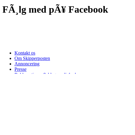
FÃ¸lg med pÃ¥ Facebook
Kontakt os
Om Skipperposten
Annoncering
Presse
Reklamations- & klagemuligheder
Nyheder
Nu stiger antenneselskabs HAStigheder
Kom pÃ¥ museum for halv pris denne sommer
Lokalt slipper vi for kraftig regn- og tordenbyger
Sommerferie: Oplev bunkeranlÃ¦gget i bÃ¸rnehÃ¸jde
Oplev smagen af Hirtshals via gyldne drÃ¥ber
Hirtshals Bunkermuseum er klar til tyske turister
Danmarks fÃ¸rste digitale lokomotiv skal kÃ¸re til Hirtshals