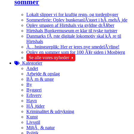
sommer
Lokalt slipper vi for kraftig regn- og tordenbyger
Sommerferie: Oplev bunkeranlÃ¦gget i bÃ¸rnehÃ¸jde
Oplev smagen af Hirtshals via gyldne drÃ¥ber
Hirtshals Bunkermuseum er klar til tyske turister
Danmarks fÃ¸rste digitale lokomotiv skal kÃ¸re til
Hirtshals
Ã…bningsreplik: Her er jeres nye smedelÃ¦rling!
Oplev en sommer som for 100 Ã¥r siden i Mosbjerg
Se alle vores nyheder
Kategorier
Andet
Arbejde & opslag
BÃ¸rn & unge
By
Byggeri
Erhverv
Havn
HÃ¸jtider
Kriminalitet & udrykning
Kunst
Livsstil
MiljÃ¸ & natur
Politik