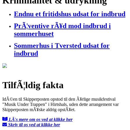
Kriminalitet & udrykning
Endnu et fritidshus udsat for indbrud
PrÃ¦ventive rÃ¥d mod indbrud i
sommerhuset
Sommerhus i Tversted udsat for
indbrud
TilfÃ¦ldig fakta
IdÃ©en til Skipperposten opstod til den Ã¥rlige musikfestival
"Musik Under Trappen" i Hirtshals, uden dette arrangement var
Skipperposten mÃ¥ske aldrig opstÃ¥et.
LÃ¦s mere om os ved at klikke her
Skriv til os ved at klikke her