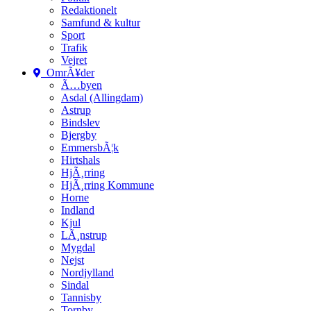
Redaktionelt
Samfund & kultur
Sport
Trafik
Vejret
OmrÃ¥der
Ã…byen
Asdal (Allingdam)
Astrup
Bindslev
Bjergby
EmmersbÃ¦k
Hirtshals
HjÃ¸rring
HjÃ¸rring Kommune
Horne
Indland
Kjul
LÃ¸nstrup
Mygdal
Nejst
Nordjylland
Sindal
Tannisby
Tornby