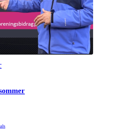
r
 sommer
als