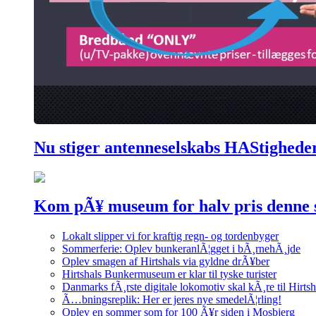
Nu stiger antenneselskabs HAStighede
Kom pÃ¥ museum for halv pris denne
Lokalt slipper vi for kraftig regn- og tordenbyger
Sommerferie: Oplev bunkeranlÃ¦gget i bÃ¸rnehÃ¸jde
Oplev smagen af Hirtshals via gyldne drÃ¥ber
Hirtshals Bunkermuseum er klar til tyske turister
Danmarks fÃ¸rste digitale lokomotiv skal kÃ¸re til Hirtsh
Ã…bningsreplik: Her er jeres nye smedelÃ¦rling!
Oplev en sommer som for 100 Ã¥r siden i Mosbjerg