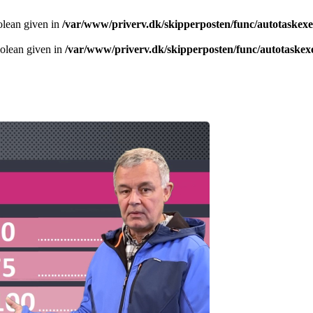
olean given in
/var/www/priverv.dk/skipperposten/func/autotaskex
oolean given in
/var/www/priverv.dk/skipperposten/func/autotaskex