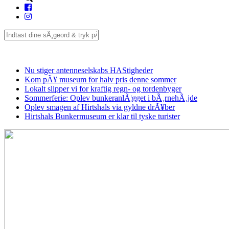
Seneste
Nu stiger antenneselskabs HAStigheder
Kom pÃ¥ museum for halv pris denne sommer
Lokalt slipper vi for kraftig regn- og tordenbyger
Sommerferie: Oplev bunkeranlÃ¦gget i bÃ¸rnehÃ¸jde
Oplev smagen af Hirtshals via gyldne drÃ¥ber
Hirtshals Bunkermuseum er klar til tyske turister