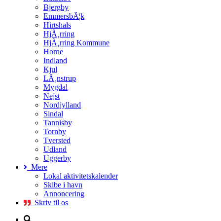
Bjergby
EmmersbÃ¦k
Hirtshals
HjÃ¸rring
HjÃ¸rring Kommune
Horne
Indland
Kjul
LÃ¸nstrup
Mygdal
Nejst
Nordjylland
Sindal
Tannisby
Tornby
Tversted
Udland
Uggerby
Mere
Lokal aktivitetskalender
Skibe i havn
Annoncering
Skriv til os