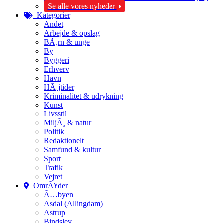
Se alle vores nyheder
Kategorier
Andet
Arbejde & opslag
BÃ¸rn & unge
By
Byggeri
Erhverv
Havn
HÃ¸jtider
Kriminalitet & udrykning
Kunst
Livsstil
MiljÃ¸ & natur
Politik
Redaktionelt
Samfund & kultur
Sport
Trafik
Vejret
OmrÃ¥der
Ã…byen
Asdal (Allingdam)
Astrup
Bindslev