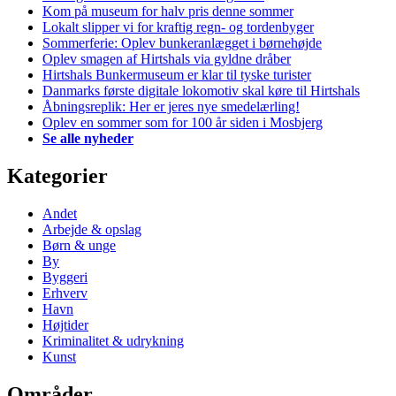
Kom på museum for halv pris denne sommer
Lokalt slipper vi for kraftig regn- og tordenbyger
Sommerferie: Oplev bunkeranlægget i børnehøjde
Oplev smagen af Hirtshals via gyldne dråber
Hirtshals Bunkermuseum er klar til tyske turister
Danmarks første digitale lokomotiv skal køre til Hirtshals
Åbningsreplik: Her er jeres nye smedelærling!
Oplev en sommer som for 100 år siden i Mosbjerg
Se alle nyheder
Kategorier
Andet
Arbejde & opslag
Børn & unge
By
Byggeri
Erhverv
Havn
Højtider
Kriminalitet & udrykning
Kunst
Områder