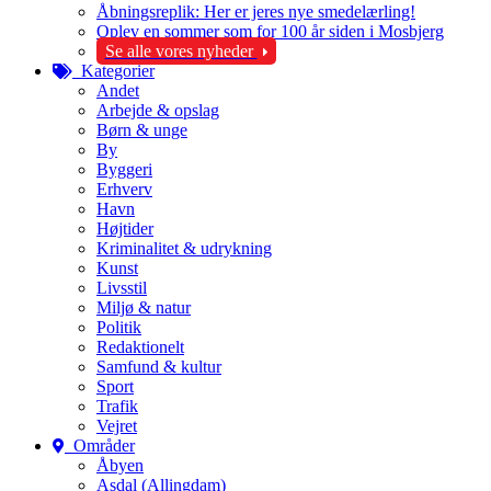
Åbningsreplik: Her er jeres nye smedelærling!
Oplev en sommer som for 100 år siden i Mosbjerg
Se alle vores nyheder
Kategorier
Andet
Arbejde & opslag
Børn & unge
By
Byggeri
Erhverv
Havn
Højtider
Kriminalitet & udrykning
Kunst
Livsstil
Miljø & natur
Politik
Redaktionelt
Samfund & kultur
Sport
Trafik
Vejret
Områder
Åbyen
Asdal (Allingdam)