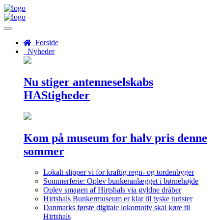
Menu
Forside
Nyheder
Nu stiger antenneselskabs
HAStigheder
Kom på museum for halv pris denne
sommer
Lokalt slipper vi for kraftig regn- og tordenbyger
Sommerferie: Oplev bunkeranlægget i børnehøjde
Oplev smagen af Hirtshals via gyldne dråber
Hirtshals Bunkermuseum er klar til tyske turister
Danmarks første digitale lokomotiv skal køre til
Hirtshals