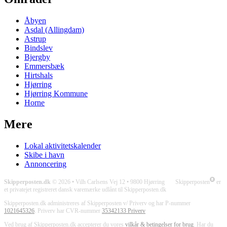
Åbyen
Asdal (Allingdam)
Astrup
Bindslev
Bjergby
Emmersbæk
Hirtshals
Hjørring
Hjørring Kommune
Horne
Mere
Lokal aktivitetskalender
Skibe i havn
Annoncering
Skipperposten.dk
© 2026 • Vilh Carlsens Vej 12 • 9800 Hjørring Skipperposten
er
et privatejet registreret dansk varemærke udlånt til Skipperposten.dk
Skipperposten.dk administreres af Skipperposten v/ Priverv og har P-nummer
1021645326
. Priverv har CVR-nummer
35342133 Priverv
Ved brug af Skipperposten.dk accepterer du vores
vilkår & betingelser for brug
. Har du