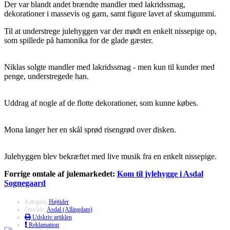
Der var blandt andet brændte mandler med lakridssmag,
dekorationer i massevis og garn, samt figure lavet af skumgummi.
Til at understrege julehyggen var der mødt en enkelt nissepige op,
som spillede på hamonika for de glade gæster.
Niklas solgte mandler med lakridssmag - men kun til kunder med
penge, understregede han.
Uddrag af nogle af de flotte dekorationer, som kunne købes.
Mona langer her en skål sprød risengrød over disken.
Julehyggen blev bekræftet med live musik fra en enkelt nissepige.
Forrige omtale af julemarkedet:
Kom til jylehygge i Asdal
Sognegaard
Kategori:
Højtider
Område:
Asdal (Allingdam)
Udskriv artiklen
Reklamation