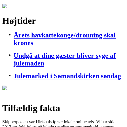
Højtider
Årets havkattekonge/dronning skal
krones
Undgå at dine gæster bliver syge af
julemaden
Julemarked i Sømandskirken søndag
Tilfældig fakta
Skipperposten var Hirtshals første lokale onlineavis. Vi har siden
2013 sat fuld fokus på lokale værdier og sammenhold, gennem