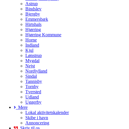
Astrup
Bindslev
Bjergby
Emmersbæk
Hirtshals
Hjørring
Hjørring Kommune
Horne
Indland
Kjul
Lønstrup
Mygdal
Nejst
Nordjylland
Sindal
Tannisby
Tornby
Tversted
Udland
Uggerby
Mere
Lokal aktivitetskalender
Skibe i havn
Annoncering
Skriv til os