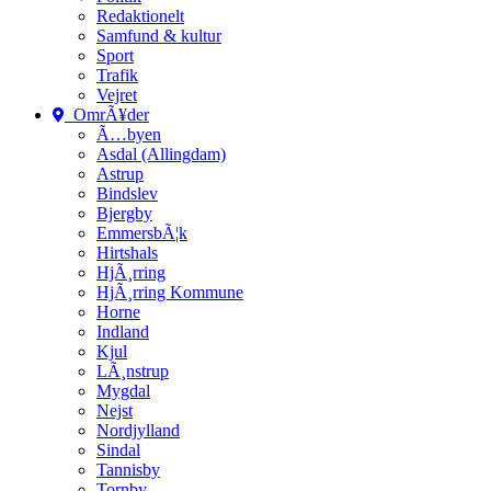
Redaktionelt
Samfund & kultur
Sport
Trafik
Vejret
OmrÃ¥der
Ã…byen
Asdal (Allingdam)
Astrup
Bindslev
Bjergby
EmmersbÃ¦k
Hirtshals
HjÃ¸rring
HjÃ¸rring Kommune
Horne
Indland
Kjul
LÃ¸nstrup
Mygdal
Nejst
Nordjylland
Sindal
Tannisby
Tornby