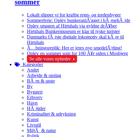
sommer
Lokalt slipper vi for kraftig regn- og tordenbyger
Sommerferie: Oplev bunkeranlÃ¦gget i bÃ¸rnehÃ¸jde
Oplev smagen af Hirtshals via gyldne drÃ¥ber
Hirtshals Bunkermuseum er klar til tyske turister
Danmarks fÃ¸rste digitale lokomotiv skal kÃ¸re til
Hirtshals
Ã…bningsreplik: Her er jeres nye smedelÃ¦rling!
Oplev en sommer som for 100 Ã¥r siden i Mosbjerg
Se alle vores nyheder
Kategorier
Andet
Arbejde & opslag
BÃ¸rn & unge
By
Byggeri
Erhverv
Havn
HÃ¸jtider
Kriminalitet & udrykning
Kunst
Livsstil
MiljÃ¸ & natur
Politik