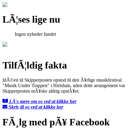
LÃ¦ses lige nu
Ingen nyheder fundet
TilfÃ¦ldig fakta
IdÃ©en til Skipperposten opstod til den Ã¥rlige musikfestival
"Musik Under Trappen" i Hirtshals, uden dette arrangement var
Skipperposten mÃ¥ske aldrig opstÃ¥et.
LÃ¦s mere om os ved at klikke her
Skriv til os ved at klikke her
FÃ¸lg med pÃ¥ Facebook