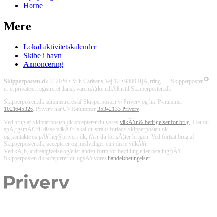
Horne
Mere
Lokal aktivitetskalender
Skibe i havn
Annoncering
Skipperposten.dk
© 2026 • Vilh Carlsens Vej 12 • 9800 HjÃ¸rring Skipperposten
er et privatejet registreret dansk varemÃ¦rke udlÃ¥nt til Skipperposten.dk
Skipperposten.dk administreres af Skipperposten v/ Priverv og har P-nummer
1021645326
. Priverv har CVR-nummer
35342133 Priverv
Ved brug af Skipperposten.dk accepterer du vores
vilkÃ¥r & betingelser for brug
. Har du
spÃ¸rgsmÃ¥l til disse vilkÃ¥r, skal du straks forlade Skipperposten.dk
og kontakte os pÃ¥ hej@priverv.dk, fÃ¸r du fortsÃ¦tter brugen. Ved fortsat brug af
Skipperposten.dk, accepterer og medvilliger du i disse vilkÃ¥r.
Ved kÃ¸b, ordreafgivelse og/eller anden form for bestilling eller betaling pÃ¥
Skipperposten.dk accepterer du ogsÃ¥ vores
handelsbetingelser
.