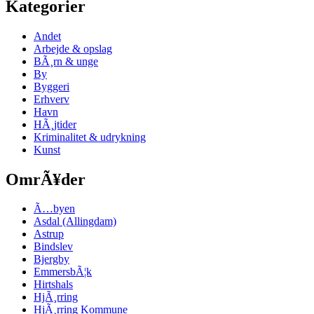
Kategorier
Andet
Arbejde & opslag
BÃ¸rn & unge
By
Byggeri
Erhverv
Havn
HÃ¸jtider
Kriminalitet & udrykning
Kunst
OmrÃ¥der
Ã…byen
Asdal (Allingdam)
Astrup
Bindslev
Bjergby
EmmersbÃ¦k
Hirtshals
HjÃ¸rring
HjÃ¸rring Kommune