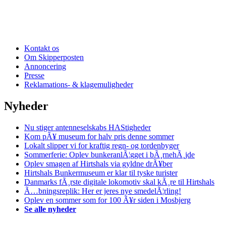
Kontakt os
Om Skipperposten
Annoncering
Presse
Reklamations- & klagemuligheder
Nyheder
Nu stiger antenneselskabs HAStigheder
Kom pÃ¥ museum for halv pris denne sommer
Lokalt slipper vi for kraftig regn- og tordenbyger
Sommerferie: Oplev bunkeranlÃ¦gget i bÃ¸rnehÃ¸jde
Oplev smagen af Hirtshals via gyldne drÃ¥ber
Hirtshals Bunkermuseum er klar til tyske turister
Danmarks fÃ¸rste digitale lokomotiv skal kÃ¸re til Hirtshals
Ã…bningsreplik: Her er jeres nye smedelÃ¦rling!
Oplev en sommer som for 100 Ã¥r siden i Mosbjerg
Se alle nyheder