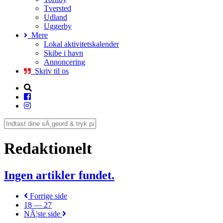
Tversted
Udland
Uggerby
Mere
Lokal aktivitetskalender
Skibe i havn
Annoncering
Skriv til os
Redaktionelt
Ingen artikler fundet.
Forrige side
18 — 27
NÃ¦ste side