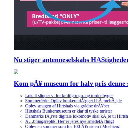
Nu stiger antenneselskabs HAStighede
Kom pÃ¥ museum for halv pris denne
Lokalt slipper vi for kraftig regn- og tordenbyger
Sommerferie: Oplev bunkeranlÃ¦gget i bÃ¸rnehÃ¸jde
Oplev smagen af Hirtshals via gyldne drÃ¥ber
Hirtshals Bunkermuseum er klar til tyske turister
Danmarks fÃ¸rste digitale lokomotiv skal kÃ¸re til Hirtsh
Ã…bningsreplik: Her er jeres nye smedelÃ¦rling!
Oplev en sommer som for 100 Ã¥r siden i Mosbjerg