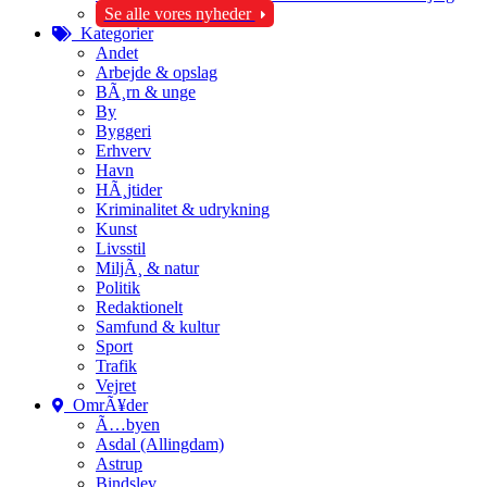
Se alle vores nyheder
Kategorier
Andet
Arbejde & opslag
BÃ¸rn & unge
By
Byggeri
Erhverv
Havn
HÃ¸jtider
Kriminalitet & udrykning
Kunst
Livsstil
MiljÃ¸ & natur
Politik
Redaktionelt
Samfund & kultur
Sport
Trafik
Vejret
OmrÃ¥der
Ã…byen
Asdal (Allingdam)
Astrup
Bindslev