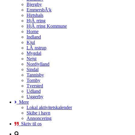
Bjergby
EmmersbÃ¦k
Hirtshals
HjÃ¸rring
HjÃ¸rring Kommune
Horne
Indland
Kjul
LÃ¸nstrup
Mygdal
Nejst
Nordjylland
Sindal
Tannisby
Tornby
Tversted
Udland
Uggerby
Mere
Lokal aktivitetskalender
Skibe i havn
Annoncering
Skriv til os