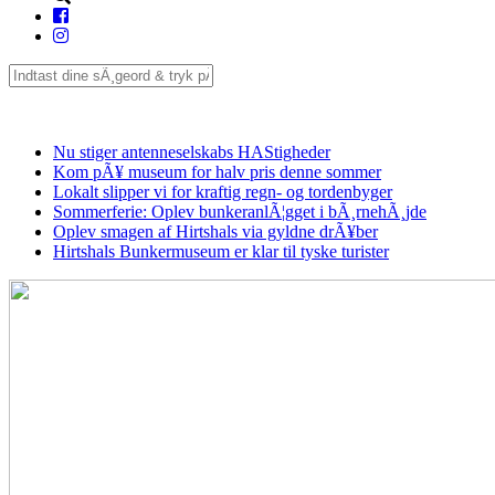
Seneste
Nu stiger antenneselskabs HAStigheder
Kom pÃ¥ museum for halv pris denne sommer
Lokalt slipper vi for kraftig regn- og tordenbyger
Sommerferie: Oplev bunkeranlÃ¦gget i bÃ¸rnehÃ¸jde
Oplev smagen af Hirtshals via gyldne drÃ¥ber
Hirtshals Bunkermuseum er klar til tyske turister