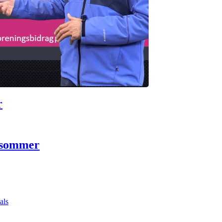
r
 sommer
als