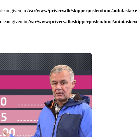
olean given in
/var/www/priverv.dk/skipperposten/func/autotaskex
oolean given in
/var/www/priverv.dk/skipperposten/func/autotaskex