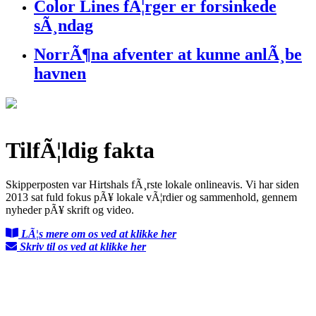
Color Lines fÃ¦rger er forsinkede
sÃ¸ndag
NorrÃ¶na afventer at kunne anlÃ¸be
havnen
TilfÃ¦ldig fakta
Skipperposten var Hirtshals fÃ¸rste lokale onlineavis. Vi har siden
2013 sat fuld fokus pÃ¥ lokale vÃ¦rdier og sammenhold, gennem
nyheder pÃ¥ skrift og video.
LÃ¦s mere om os ved at klikke her
Skriv til os ved at klikke her
FÃ¸lg med pÃ¥ Facebook