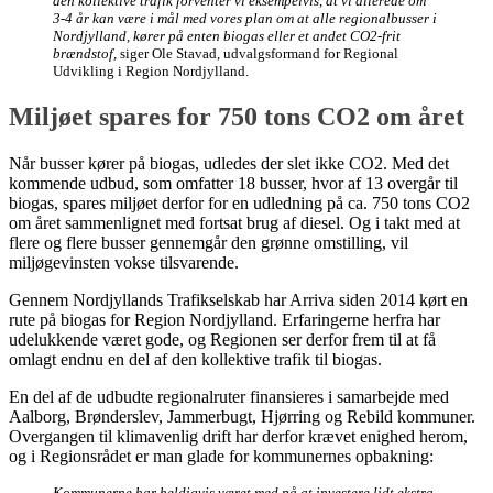
den kollektive trafik forventer vi eksempelvis, at vi allerede om
3-4 år kan være i mål med vores plan om at alle regionalbusser i
Nordjylland, kører på enten biogas eller et andet CO2-frit
brændstof,
siger Ole Stavad, udvalgsformand for Regional
Udvikling i Region Nordjylland.
Miljøet spares for 750 tons CO2 om året
Når busser kører på biogas, udledes der slet ikke CO2. Med det
kommende udbud, som omfatter 18 busser, hvor af 13 overgår til
biogas, spares miljøet derfor for en udledning på ca. 750 tons CO2
om året sammenlignet med fortsat brug af diesel. Og i takt med at
flere og flere busser gennemgår den grønne omstilling, vil
miljøgevinsten vokse tilsvarende.
Gennem Nordjyllands Trafikselskab har Arriva siden 2014 kørt en
rute på biogas for Region Nordjylland. Erfaringerne herfra har
udelukkende været gode, og Regionen ser derfor frem til at få
omlagt endnu en del af den kollektive trafik til biogas.
En del af de udbudte regionalruter finansieres i samarbejde med
Aalborg, Brønderslev, Jammerbugt, Hjørring og Rebild kommuner.
Overgangen til klimavenlig drift har derfor krævet enighed herom,
og i Regionsrådet er man glade for kommunernes opbakning:
Kommunerne har heldigvis været med på at investere lidt ekstra