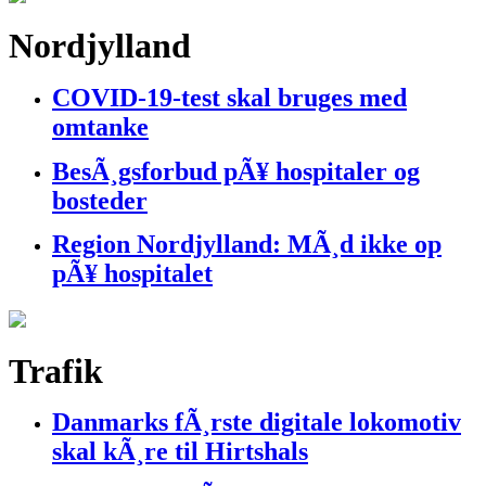
Nordjylland
COVID-19-test skal bruges med
omtanke
BesÃ¸gsforbud pÃ¥ hospitaler og
bosteder
Region Nordjylland: MÃ¸d ikke op
pÃ¥ hospitalet
Trafik
Danmarks fÃ¸rste digitale lokomotiv
skal kÃ¸re til Hirtshals