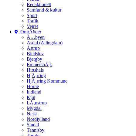
Redaktionelt
Samfund & kultur
Sport
Trafik
Vejret
OmrÃ¥der
Ã…byen
Asdal (Allingdam)
Astrup
Bindslev
Bjergby
EmmersbÃ¦k
Hirtshals
HjÃ¸rring
HjÃ¸rring Kommune
Horne
Indland
Kjul
LÃ¸nstrup
Mygdal
Nejst
Nordjylland
Sindal
Tannisby
Tornby