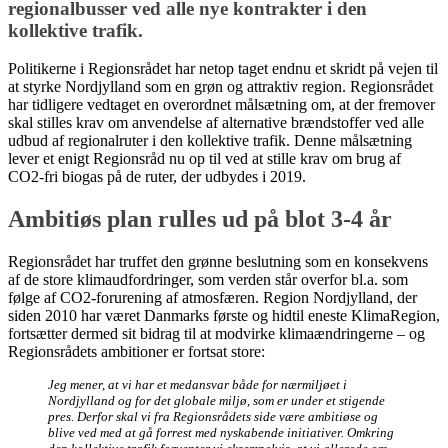
regionalbusser ved alle nye kontrakter i den
kollektive trafik.
Politikerne i Regionsrådet har netop taget endnu et skridt på vejen til
at styrke Nordjylland som en grøn og attraktiv region. Regionsrådet
har tidligere vedtaget en overordnet målsætning om, at der fremover
skal stilles krav om anvendelse af alternative brændstoffer ved alle
udbud af regionalruter i den kollektive trafik. Denne målsætning
lever et enigt Regionsråd nu op til ved at stille krav om brug af
CO2-fri biogas på de ruter, der udbydes i 2019.
Ambitiøs plan rulles ud på blot 3-4 år
Regionsrådet har truffet den grønne beslutning som en konsekvens
af de store klimaudfordringer, som verden står overfor bl.a. som
følge af CO2-forurening af atmosfæren. Region Nordjylland, der
siden 2010 har været Danmarks første og hidtil eneste KlimaRegion,
fortsætter dermed sit bidrag til at modvirke klimaændringerne – og
Regionsrådets ambitioner er fortsat store:
Jeg mener, at vi har et medansvar både for nærmiljøet i
Nordjylland og for det globale miljø, som er under et stigende
pres. Derfor skal vi fra Regionsrådets side være ambitiøse og
blive ved med at gå forrest med nyskabende initiativer. Omkring