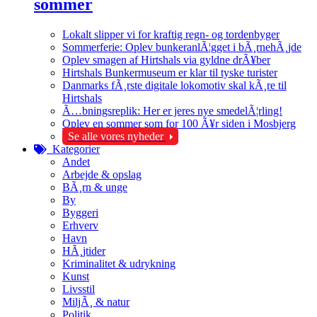
sommer
Lokalt slipper vi for kraftig regn- og tordenbyger
Sommerferie: Oplev bunkeranlÃ¦gget i bÃ¸rnehÃ¸jde
Oplev smagen af Hirtshals via gyldne drÃ¥ber
Hirtshals Bunkermuseum er klar til tyske turister
Danmarks fÃ¸rste digitale lokomotiv skal kÃ¸re til
Hirtshals
Ã…bningsreplik: Her er jeres nye smedelÃ¦rling!
Oplev en sommer som for 100 Ã¥r siden i Mosbjerg
Se alle vores nyheder
Kategorier
Andet
Arbejde & opslag
BÃ¸rn & unge
By
Byggeri
Erhverv
Havn
HÃ¸jtider
Kriminalitet & udrykning
Kunst
Livsstil
MiljÃ¸ & natur
Politik