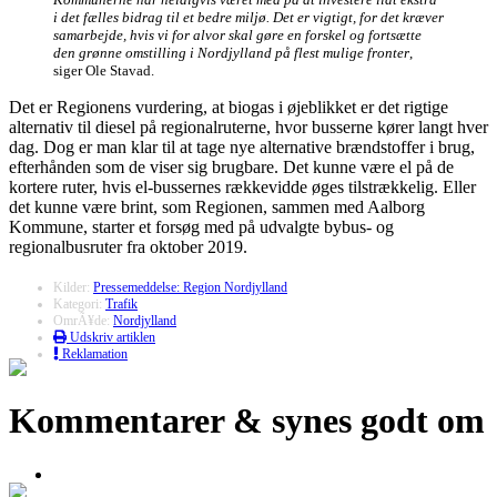
i det fælles bidrag til et bedre miljø. Det er vigtigt, for det kræver
samarbejde, hvis vi for alvor skal gøre en forskel og fortsætte
den grønne omstilling i Nordjylland på flest mulige fronter
,
siger Ole Stavad.
Det er Regionens vurdering, at biogas i øjeblikket er det rigtige
alternativ til diesel på regionalruterne, hvor busserne kører langt hver
dag. Dog er man klar til at tage nye alternative brændstoffer i brug,
efterhånden som de viser sig brugbare. Det kunne være el på de
kortere ruter, hvis el-bussernes rækkevidde øges tilstrækkelig. Eller
det kunne være brint, som Regionen, sammen med Aalborg
Kommune, starter et forsøg med på udvalgte bybus- og
regionalbusruter fra oktober 2019.
Kilder:
Pressemeddelse: Region Nordjylland
Kategori:
Trafik
OmrÃ¥de:
Nordjylland
Udskriv artiklen
Reklamation
Kommentarer & synes godt om