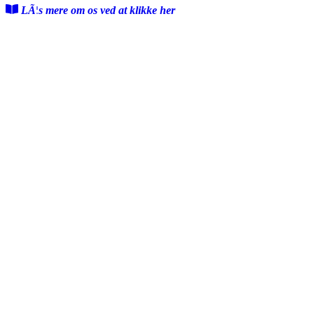
LÃ¦s mere om os ved at klikke her
Skriv til os ved at klikke her
FÃ¸lg med pÃ¥ Facebook
Kontakt os
Om Skipperposten
Annoncering
Presse
Reklamations- & klagemuligheder
Nyheder
Nu stiger antenneselskabs HAStigheder
Kom pÃ¥ museum for halv pris denne sommer
Lokalt slipper vi for kraftig regn- og tordenbyger
Sommerferie: Oplev bunkeranlÃ¦gget i bÃ¸rnehÃ¸jde