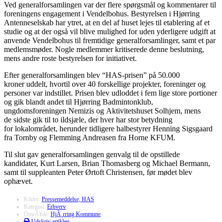
Ved generalforsamlingen var der flere spørgsmål og kommentarer til
foreningens engagement i Vendelbohus. Bestyrelsen i Hjørring
Antenneselskab har ytret, at en del af huset lejes til etablering af et
studie og at der også vil blive mulighed for uden yderligere udgift at
anvende Vendelbohus til fremtidige generalforsamlinger, samt et par
medlemsmøder. Nogle medlemmer kritiserede denne beslutning,
mens andre roste bestyrelsen for initiativet.
Efter generalforsamlingen blev “HAS-prisen” på 50.000
kroner uddelt, hvortil over 40 forskellige projekter, foreninger og
personer var indstillet. Prisen blev udloddet i fem lige store portioner
og gik blandt andet til Hjørring Badmintonklub,
ungdomsforeningen Nemizis og Aktivitetshuset Solhjem, mens
de sidste gik til to ildsjæle, der hver har stor betydning
for lokalområdet, herunder tidligere halbestyrer Henning Sigsgaard
fra Tornby og Flemming Andreasen fra Horne KFUM.
Til slut gav generalforsamlingen genvalg til de opstillede
kandidater, Kurt Larsen, Brian Thomasberg og Michael Bermann,
samt til suppleanten Peter Ørtoft Christensen, før mødet blev
ophævet.
Kilder:
Pressemeddelse, HAS
Kategori:
Erhverv
OmrÃ¥de:
HjÃ¸rring Kommune
Udskriv artiklen