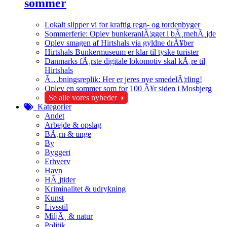
sommer
Lokalt slipper vi for kraftig regn- og tordenbyger
Sommerferie: Oplev bunkeranlÃ¦gget i bÃ¸rnehÃ¸jde
Oplev smagen af Hirtshals via gyldne drÃ¥ber
Hirtshals Bunkermuseum er klar til tyske turister
Danmarks fÃ¸rste digitale lokomotiv skal kÃ¸re til
Hirtshals
Ã…bningsreplik: Her er jeres nye smedelÃ¦rling!
Oplev en sommer som for 100 Ã¥r siden i Mosbjerg
Se alle vores nyheder
Kategorier
Andet
Arbejde & opslag
BÃ¸rn & unge
By
Byggeri
Erhverv
Havn
HÃ¸jtider
Kriminalitet & udrykning
Kunst
Livsstil
MiljÃ¸ & natur
Politik