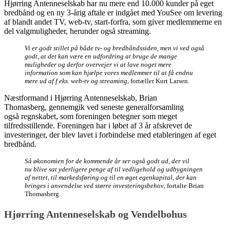
Hjørring Antenneselskab har nu mere end 10.000 kunder på eget
bredbånd og en ny 3-årig aftale er indgået med YouSee om levering
af blandt andet TV, web-tv, start-forfra, som giver medlemmerne en
del valgmuligheder, herunder også streaming.
Vi er godt stillet på både tv- og bredbåndssiden, men vi ved også
godt, at det kan være en udfordring at bruge de mange
muligheder og derfor overvejer vi at lave noget mere
information som kan hjælpe vores medlemmer til at få endnu
mere ud af f.eks. web-tv og streaming
, fortæller Kurt Larsen.
Næstformand i Hjørring Antenneselskab, Brian
Thomasberg, gennemgik ved seneste generalforsamling
også regnskabet, som foreningen betegner som meget
tilfredsstillende. Foreningen har i løbet af 3 år afskrevet de
investeringer, der blev lavet i forbindelse med etableringen af eget
bredbånd.
Så økonomien for de kommende år ser også godt ud, der vil
nu blive sat yderligere penge af til vedligehold og udbygningen
af nettet, til markedsføring og til en øget egenkapital, der kan
bringes i anvendelse ved større investeringsbehov
, fortalte Brian
Thomasberg.
Hjørring Antenneselskab og Vendelbohus