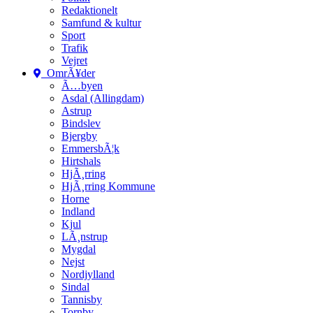
Redaktionelt
Samfund & kultur
Sport
Trafik
Vejret
OmrÃ¥der
Ã…byen
Asdal (Allingdam)
Astrup
Bindslev
Bjergby
EmmersbÃ¦k
Hirtshals
HjÃ¸rring
HjÃ¸rring Kommune
Horne
Indland
Kjul
LÃ¸nstrup
Mygdal
Nejst
Nordjylland
Sindal
Tannisby
Tornby