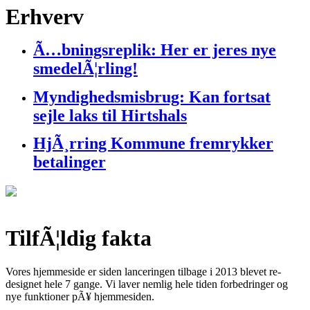
Erhverv
Ã…bningsreplik: Her er jeres nye
smedelÃ¦rling!
Myndighedsmisbrug: Kan fortsat
sejle laks til Hirtshals
HjÃ¸rring Kommune fremrykker
betalinger
TilfÃ¦ldig fakta
Vores hjemmeside er siden lanceringen tilbage i 2013 blevet re-
designet hele 7 gange. Vi laver nemlig hele tiden forbedringer og
nye funktioner pÃ¥ hjemmesiden.