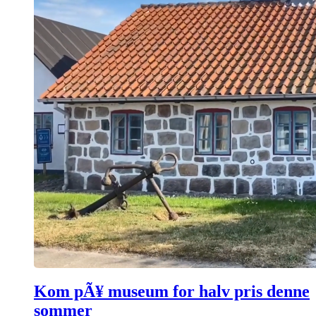
Kom pÃ¥ museum for halv pris denne
sommer