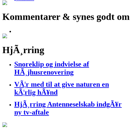
Kommentarer & synes godt om
HjÃ¸rring
Snoreklip og indvielse af
HÃ¸jhusrenovering
VÃ¦r med til at give naturen en
kÃ¦rlig hÃ¥nd
HjÃ¸rring Antenneselskab indgÃ¥r
ny tv-aftale