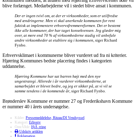
kommunen meddelt, at aftalen med Hjørring Erhvervscenter ikke vil
blive forlænget. Medarbejderne vil i stedet blive ansat i kommunen.
Der er ingen tvivl om, at der er virksomheder, som er utilfredse
med ændringerne. Men vi skal anerkende kommunen for rent
faktisk at implementere erhvervsfremmereformen. Det er bestemt
ikke alle kommuner, der har taget konsekvensen. Jeg glæder mig
over, at mere end 70 % af virksomhederne stadig vil anbefale
andre virksomheder at etablere sig i kommunen
, siger Richard
Fynbo.
Erhvervsklimaet i kommunerne bliver vurderet ud fra ni kriterier.
Hjørring Kommunes bedste placering findes i kategorien
uddannelse.
Hjørring Kommune har sat barren højt med den nye
ungestrategi. Allerede i år vurderer virksomhederne, at
samarbejdet er blevet bedre, og jeg er sikker på, at vi vil se
samme tendens i de kommende år
, siger Richard Fynbo.
Brønderslev Kommune er nummer 27 og Frederikshavn Kommune
er nummer 40 i årets undersøgelse.
Kilder:
Pressemeddelelse, Ritzau/DI Vendsyssel
Kategori:
Erhverv
OmrÃ¥de:
HjÃ¸rring
Udskriv artiklen
Reklamation