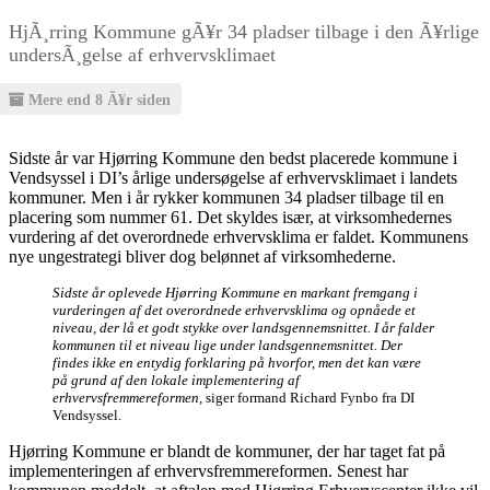
HjÃ¸rring Kommune gÃ¥r 34 pladser tilbage i den Ã¥rlige
undersÃ¸gelse af erhvervsklimaet
Mere end 8 Ã¥r siden
Sidste år var Hjørring Kommune den bedst placerede kommune i
Vendsyssel i DI’s årlige undersøgelse af erhvervsklimaet i landets
kommuner. Men i år rykker kommunen 34 pladser tilbage til en
placering som nummer 61. Det skyldes især, at virksomhedernes
vurdering af det overordnede erhvervsklima er faldet. Kommunens
nye ungestrategi bliver dog belønnet af virksomhederne.
Sidste år oplevede Hjørring Kommune en markant fremgang i
vurderingen af det overordnede erhvervsklima og opnåede et
niveau, der lå et godt stykke over landsgennemsnittet. I år falder
kommunen til et niveau lige under landsgennemsnittet. Der
findes ikke en entydig forklaring på hvorfor, men det kan være
på grund af den lokale implementering af
erhvervsfremmereformen,
siger formand Richard Fynbo fra DI
Vendsyssel.
Hjørring Kommune er blandt de kommuner, der har taget fat på
implementeringen af erhvervsfremmereformen. Senest har