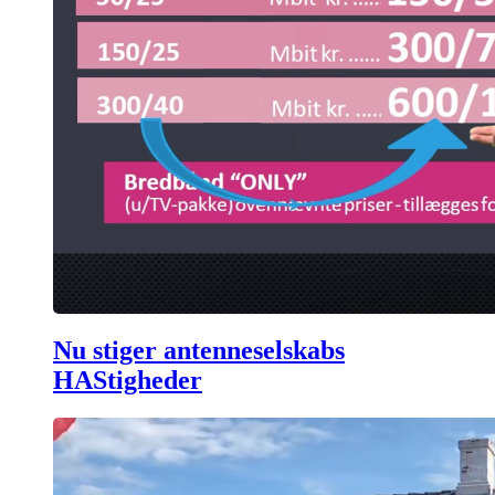
Nu stiger antenneselskabs
HAStigheder