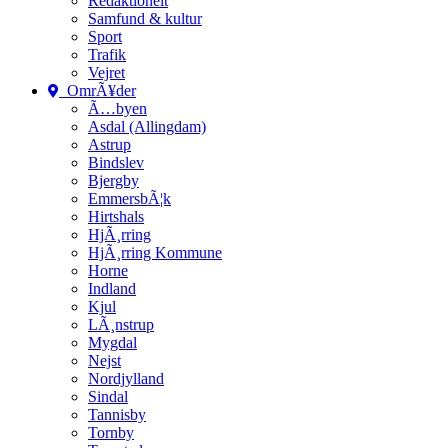
Redaktionelt
Samfund & kultur
Sport
Trafik
Vejret
OmrÃ¥der
Ã…byen
Asdal (Allingdam)
Astrup
Bindslev
Bjergby
EmmersbÃ¦k
Hirtshals
HjÃ¸rring
HjÃ¸rring Kommune
Horne
Indland
Kjul
LÃ¸nstrup
Mygdal
Nejst
Nordjylland
Sindal
Tannisby
Tornby