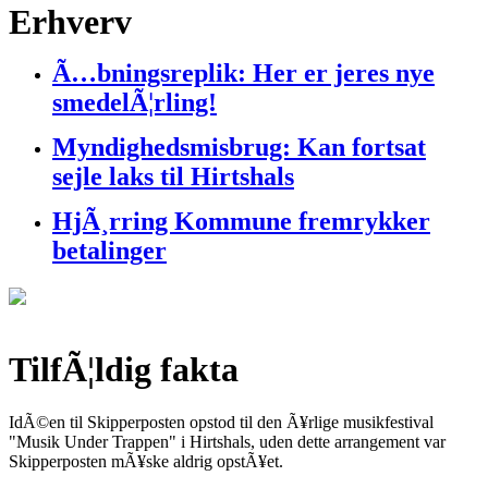
Erhverv
Ã…bningsreplik: Her er jeres nye
smedelÃ¦rling!
Myndighedsmisbrug: Kan fortsat
sejle laks til Hirtshals
HjÃ¸rring Kommune fremrykker
betalinger
TilfÃ¦ldig fakta
IdÃ©en til Skipperposten opstod til den Ã¥rlige musikfestival
"Musik Under Trappen" i Hirtshals, uden dette arrangement var
Skipperposten mÃ¥ske aldrig opstÃ¥et.