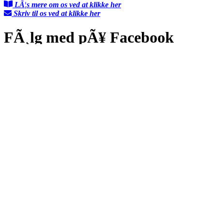
LÃ¦s mere om os ved at klikke her
Skriv til os ved at klikke her
FÃ¸lg med pÃ¥ Facebook
Kontakt os
Om Skipperposten
Annoncering
Presse
Reklamations- & klagemuligheder
Nyheder
Nu stiger antenneselskabs HAStigheder
Kom pÃ¥ museum for halv pris denne sommer
Lokalt slipper vi for kraftig regn- og tordenbyger
Sommerferie: Oplev bunkeranlÃ¦gget i bÃ¸rnehÃ¸jde