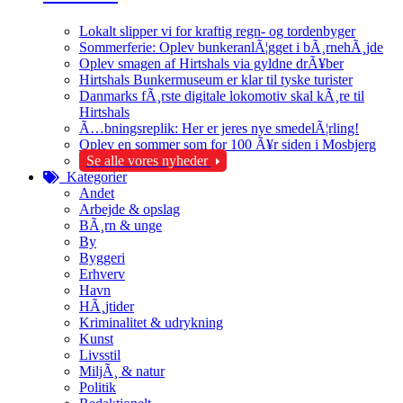
Lokalt slipper vi for kraftig regn- og tordenbyger
Sommerferie: Oplev bunkeranlÃ¦gget i bÃ¸rnehÃ¸jde
Oplev smagen af Hirtshals via gyldne drÃ¥ber
Hirtshals Bunkermuseum er klar til tyske turister
Danmarks fÃ¸rste digitale lokomotiv skal kÃ¸re til
Hirtshals
Ã…bningsreplik: Her er jeres nye smedelÃ¦rling!
Oplev en sommer som for 100 Ã¥r siden i Mosbjerg
Se alle vores nyheder
Kategorier
Andet
Arbejde & opslag
BÃ¸rn & unge
By
Byggeri
Erhverv
Havn
HÃ¸jtider
Kriminalitet & udrykning
Kunst
Livsstil
MiljÃ¸ & natur
Politik