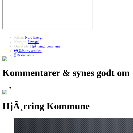
Kilder:
Nord Energi
Kategori:
Livsstil
OmrÃ¥de:
HjÃ¸rring Kommune
Udskriv artiklen
Reklamation
Kommentarer & synes godt om
HjÃ¸rring Kommune