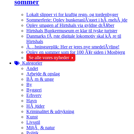
sommer
Lokalt slipper vi for kraftig regn- og tordenbyger
Sommerferie: Oplev bunkeranlÃ¦gget i bÃ¸rnehÃ¸jde
Oplev smagen af Hirtshals via gyldne drÃ¥ber
Hirtshals Bunkermuseum er klar til tyske turister
Danmarks fÃ¸rste digitale lokomotiv skal kÃ¸re til
Hirtshals
Ã…bningsreplik: Her er jeres nye smedelÃ¦rling!
Oplev en sommer som for 100 Ã¥r siden i Mosbjerg
Se alle vores nyheder
Kategorier
Andet
Arbejde & opslag
BÃ¸rn & unge
By
Byggeri
Erhverv
Havn
HÃ¸jtider
Kriminalitet & udrykning
Kunst
Livsstil
MiljÃ¸ & natur
Politik