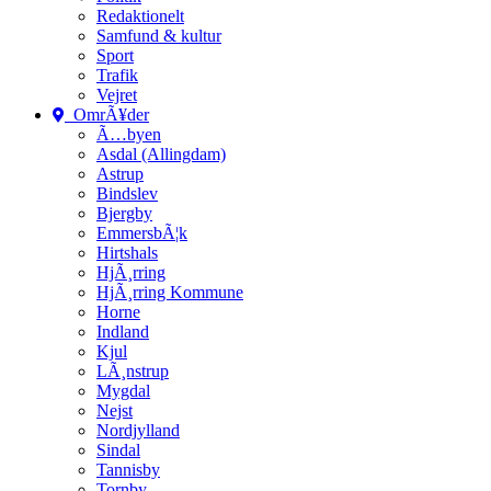
Redaktionelt
Samfund & kultur
Sport
Trafik
Vejret
OmrÃ¥der
Ã…byen
Asdal (Allingdam)
Astrup
Bindslev
Bjergby
EmmersbÃ¦k
Hirtshals
HjÃ¸rring
HjÃ¸rring Kommune
Horne
Indland
Kjul
LÃ¸nstrup
Mygdal
Nejst
Nordjylland
Sindal
Tannisby
Tornby