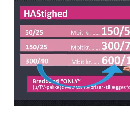
Nu stiger antenneselskabs
HAStigheder