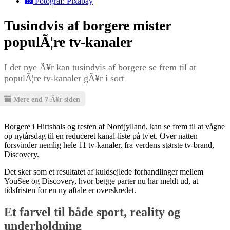
Fotograf: Pixabay
Tusindvis af borgere mister
populÃ¦re tv-kanaler
I det nye Ã¥r kan tusindvis af borgere se frem til at
populÃ¦re tv-kanaler gÃ¥r i sort
Mere end 7 Ã¥r siden
Borgere i Hirtshals og resten af Nordjylland, kan se frem til at vågne
op nytårsdag til en reduceret kanal-liste på tv'et. Over natten
forsvinder nemlig hele 11 tv-kanaler, fra verdens største tv-brand,
Discovery.
Det sker som et resultatet af kuldsejlede forhandlinger mellem
YouSee og Discovery, hvor begge parter nu har meldt ud, at
tidsfristen for en ny aftale er overskredet.
Et farvel til både sport, reality og
underholdning